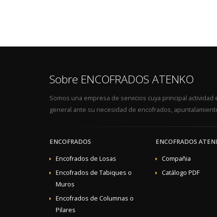
Sobre ENCOFRADOS ATENKO
Somos una empresa de servicios cuya principal actividad es
general ante su necesidad de encofrados, apuntalamiento
ENCOFRADOS
ENCOFRADOS ATEN
Encofrados de Losas
Compañia
Encofrados de Tabiques o
Catálogo PDF
Muros
Encofrados de Columnas o
Pilares