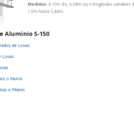
Medidas:
0,15m (h), 0,08m (a) x longitudes variables 
1.0m hasta 5,80m.
e Aluminio S-150
rados de Losas
e Losas
osas
ues o Muros
as o Pilares