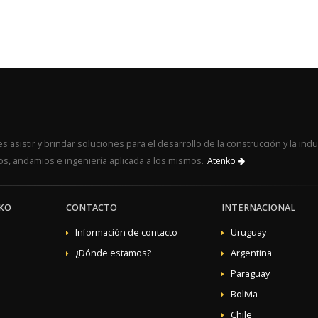
 asistir y brindar soluciones para el desarrollo de la construcción y la indu
s, andamios e ingeniería aplicada a los mismos.
Atenko
KO
CONTACTO
INTERNACIONAL
Información de contacto
Uruguay
¿Dónde estamos?
Argentina
Paraguay
Bolivia
Chile