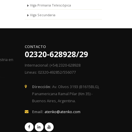
Viga Primaria Telescópica
Viga Secundaria
CONTACTO
02320-628928/29
stria en
Internacional: (+54) 2320-628928
Lineas: 02320-492852/556077
Dirección:
Av. Olivos 3193 (B1615BLG),
Panamericana Ramal Pilar (Km 35) -
Buenos Aires, Argentina.
Email:
atenko@atenko.com