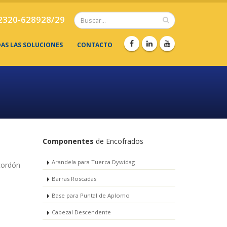
2320-628928/29
DAS LAS SOLUCIONES
CONTACTO
Componentes
de Encofrados
Arandela para Tuerca Dywidag
cordón
Barras Roscadas
Base para Puntal de Aplomo
Cabezal Descendente