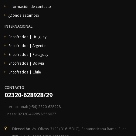
Información de contacto
¿Dónde estamos?
INTERNACIONAL
Encofrados | Uruguay
Encofrados | Argentina
Encofrados | Paraguay
Encofrados | Bolivia
Encofrados | Chile
CONTACTO
02320-628928/29
Internacional: (+54) 2320-628928
Lineas: 02320-492852/556077
Dirección:
Av. Olivos 3193 (B1615BLG), Panamericana Ramal Pilar
(Km 35) - Buenos Aires, Argentina.