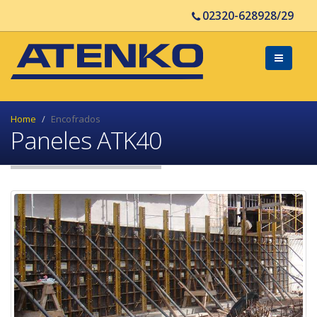
02320-628928/29
Home
Encofrados
Paneles ATK40