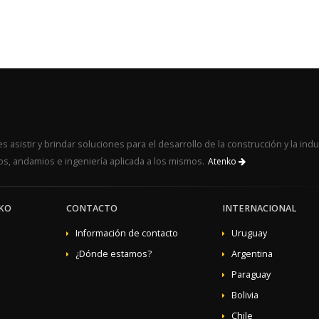
 asistir y brindar soluciones para el desarrollo de la construcción y la indu
s, andamios e ingeniería aplicada a los mismos.
Atenko
KO
CONTACTO
INTERNACIONAL
Información de contacto
Uruguay
¿Dónde estamos?
Argentina
Paraguay
Bolivia
Chile