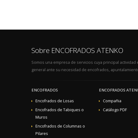
Sobre ENCOFRADOS ATENKO
Somos una empresa de servicios cuya principal actividad es
general ante su necesidad de encofrados, apuntalamiento
ENCOFRADOS
ENCOFRADOS ATEN
Encofrados de Losas
Compañia
Encofrados de Tabiques o
Catálogo PDF
Muros
Encofrados de Columnas o
Pilares