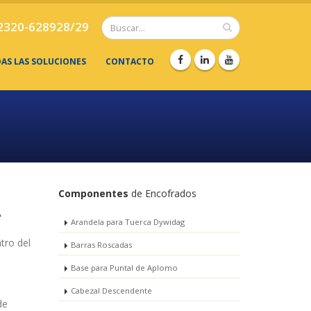
2320-628928/29
DAS LAS SOLUCIONES
CONTACTO
Componentes
de Encofrados
A
Arandela para Tuerca Dywidag
tro del
Barras Roscadas
Base para Puntal de Aplomo
Cabezal Descendente
de