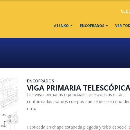
0
ATENKO
ENCOFRADOS
VER TO
ENCOFRADOS
VIGA PRIMARIA TELESCÓPIC
Las vigas primarias o principales telescópicas están
conformadas por dos cuerpos que se deslizan uno den
otro.
Fabricada en chapa estapada plegada y tubo especial 