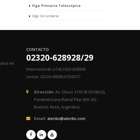
Viga Primaria Telescópica
Viga Secundaria
CONTACTO
02320-628928/29
stria en
Internacional: (+54) 2320-628928
Lineas: 02320-492852/556077
Dirección:
Av. Olivos 3193 (B1615BLG),
Panamericana Ramal Pilar (Km 35) -
Buenos Aires, Argentina.
Email:
atenko@atenko.com