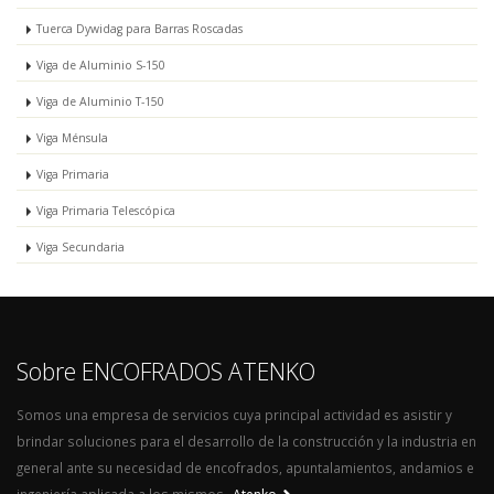
Tuerca Dywidag para Barras Roscadas
Viga de Aluminio S-150
Viga de Aluminio T-150
Viga Ménsula
Viga Primaria
Viga Primaria Telescópica
Viga Secundaria
Sobre ENCOFRADOS ATENKO
Somos una empresa de servicios cuya principal actividad es asistir y
brindar soluciones para el desarrollo de la construcción y la industria en
general ante su necesidad de encofrados, apuntalamientos, andamios e