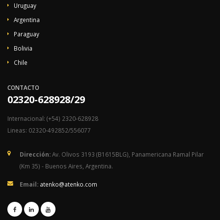
Uruguay
Argentina
Paraguay
Bolivia
Chile
CONTACTO
02320-628928/29
Internacional: (+54) 2320-628928
Lineas: 02320-492852/556077
Dirección:
Av. Olivos 3193 (B1615BLG), Panamericana Ramal Pilar
(Km 35) - Buenos Aires, Argentina.
Email:
atenko@atenko.com