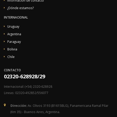
Información de contacto
¿Dónde estamos?
INTERNACIONAL
Uruguay
Argentina
Paraguay
Bolivia
Chile
CONTACTO
02320-628928/29
Internacional: (+54) 2320-628928
Lineas: 02320-492852/556077
Dirección:
Av. Olivos 3193 (B1615BLG), Panamericana Ramal Pilar
(Km 35) - Buenos Aires, Argentina.