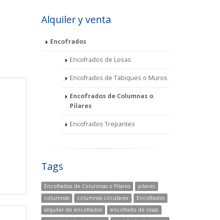
Alquiler y venta
Encofrados
Encofrados de Losas
Encofrados de Tabiques o Muros
Encofrados de Columnas o
Pilares
Encofrados Trepantes
Tags
Encofrados de Columnas o Pilares
pilares
columnas
columnas circulares
Encofrados
alquiler de encofrados
encofrado de losas