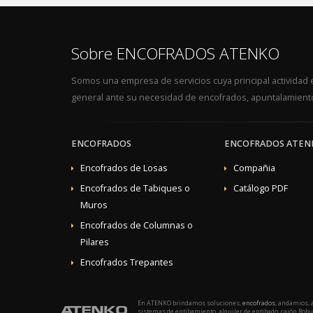
Sobre ENCOFRADOS ATENKO
Somos una empresa de servicios cuya principal actividad es
general ante su necesidad de encofrados, apuntalamiento
ENCOFRADOS
ENCOFRADOS ATEN
Encofrados de Losas
Compañia
Encofrados de Tabiques o
Catálogo PDF
Muros
Encofrados de Columnas o
Pilares
Encofrados Trepantes
En ATENKO brindamos soluciones,
encofrados
, andamios, 
sistemas de entibamiento, alquiler de entibado, cajón Robus