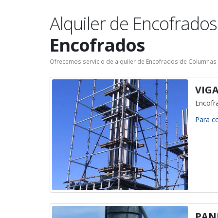
Alquiler de Encofrados
Encofrados
Ofrecemos servicio de alquiler de Encofrados de Columnas o
VIGA
Encofr
Para co
PAN