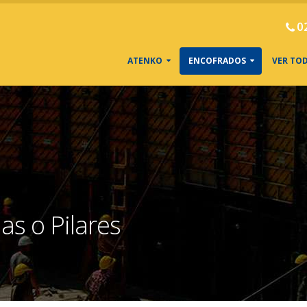
0
ATENKO
ENCOFRADOS
VER TO
s o Pilares