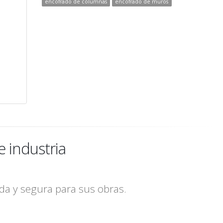
encofrado de columnas
encofrado de muros
e industria
da y segura para sus obras.