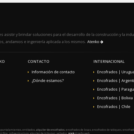
 asistir y brindar soluciones para el desarrollo de la construcción y la indu
s, andamios e ingeniería aplicada a los mismos.
Atenko
KO
CONTACTO
INTERNACIONAL
Información de contacto
Encofrados | Urugu
¿Dónde estamos?
Encofrados | Argent
Encofrados | Parag
Encofrados | Bolivia
Encofrados | Chile
apuntalamientos, entibados,
alquiler de encofrados
, encofrados de losas, encofrados de tabiques, encofra
t Box, infraestructura, alquiler de tribunas, vallados.
nook
diseño web