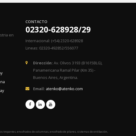
CONTACTO
02320-628928/29
stria en
Internacional: (+54) 2320-628928
Lineas: 02320-492852/556077
Dirección:
Av. Olivos 3193 (B1615BLG),
Panamericana Ramal Pilar (Km 35) -
ay
Buenos Aires, Argentina.
ina
Email:
atenko@atenko.com
uay
dos trepantes, encofrados de columnas, encofrado de pilares, sistemas de entibación,