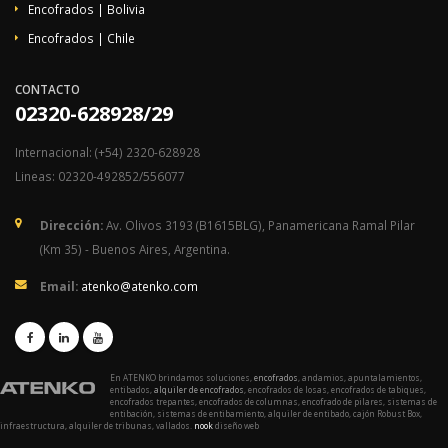
Encofrados | Bolivia
Encofrados | Chile
CONTACTO
02320-628928/29
Internacional: (+54) 2320-628928
Lineas: 02320-492852/556077
Dirección:
Av. Olivos 3193 (B1615BLG), Panamericana Ramal Pilar
(Km 35) - Buenos Aires, Argentina.
Email:
atenko@atenko.com
En ATENKO brindamos soluciones,
encofrados
, andamios, apuntalamientos,
entibados,
alquiler de encofrados
, encofrados de losas, encofrados de tabiques,
encofrados trepantes, encofrados de columnas, encofrado de pilares, sistemas de
entibación, sistemas de entibamiento, alquiler de entibado, cajón Robust Box,
infraestructura, alquiler de tribunas, vallados.
nook
diseño web