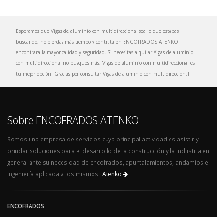
Esperamos que Vigas de aluminio con multidireccional sea lo que estabas
buscando, no pierdas más tiempo y contrata en ENCOFRADOS ATENKO
encontrara la mayor calidad y seguridad. Si necesitas alquilar Vigas de aluminio
con multidireccional no busques más, Vigas de aluminio con multidireccional es
tu mejor opción. Gracias por consultar Vigas de aluminio con multidireccional.
Sobre ENCOFRADOS ATENKO
Somos una empresa de servicios cuya principal actividad es asistir y
brindar soluciones para el desarrollo de la construcción y la industria en
general ante su necesidad de encofrados, apuntalamientos, andamios e
ingeniería aplicada a los mismos.
Atenko
ENCOFRADOS