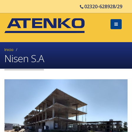
02320-628928/29
Inicio
Nisen S.A