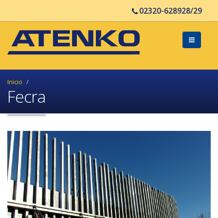
02320-628928/29
Inicio
Fecra