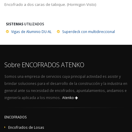
Encofrado a dos caras de tabique. (Hormigon Visto)
SISTEMAS
UTILIZADOS
Vigas de Aluminio DU-AL
Superdeck con multidireccional
Sobre ENCOFRADOS ATENKO
Somos una empresa de servicios cuya principal actividad es asistir y
brindar soluciones para el desarrollo de la construcción y la industria en
general ante su necesidad de encofrados, apuntalamientos, andamios e
ingeniería aplicada a los mismos.
Atenko
ENCOFRADOS
Encofrados de Losas